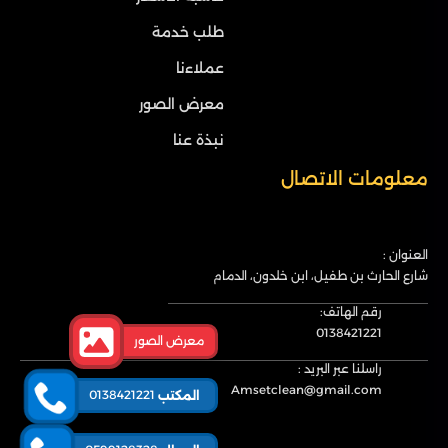
طلب خدمة
عملاءنا
معرض الصور
نبذة عنا
معلومات الاتصال
العنوان :
شارع الحارث بن طفيل، ابن خلدون، الدمام
رقم الهاتف:
0138421221
معرض الصور
راسلنا عبر البريد :
Amsetclean@gmail.com
0138421221
المكتب