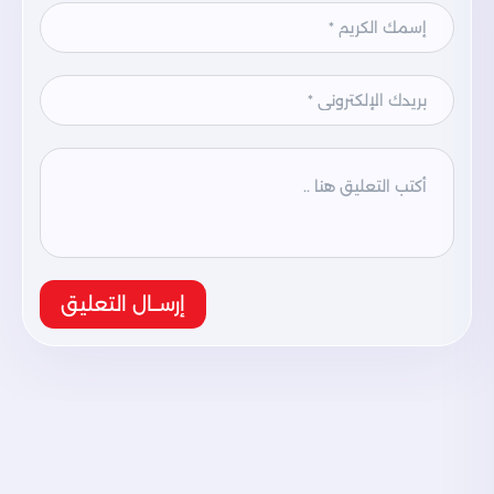
إرســال التعليق