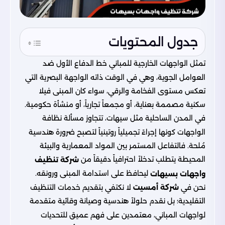
جدول المحتويات
تمثل الواجهات الخارجية للمباني خط الدفاع الأول ضد
العوامل الجوية، وهي في الوقت ذاته الواجهة البصرية التي
تعكس مستوى الفخامة والرقي، سواء كان المبنى فيلا
سكنية مصممة بعناية، أو مجمعاً تجارياً، أو منشأة حكومية.
في المدن الساحلية مثل سيهات، تتجاوز مسألة نظافة
الواجهات كونها إجراءً تجميلياً روتينياً لتصبح ضرورة هندسية
مُلحة. فالتفاعل المستمر بين المواد المعمارية والبيئة
المحيطة يتطلب تدخلاً احترافياً دقيقاً من
شركة تنظيف
ليحافظ على استدامة المبنى ورونقه.
واجهات بسيهات
نحن في
شركة أمسيت
لا نكتفي بتقديم خدمات التنظيف
التقليدية؛ بل نقدم حلولاً هندسية وصيانة وقائية متقدمة
لواجهات المباني، معتمدين على فهم عميق للتحديات