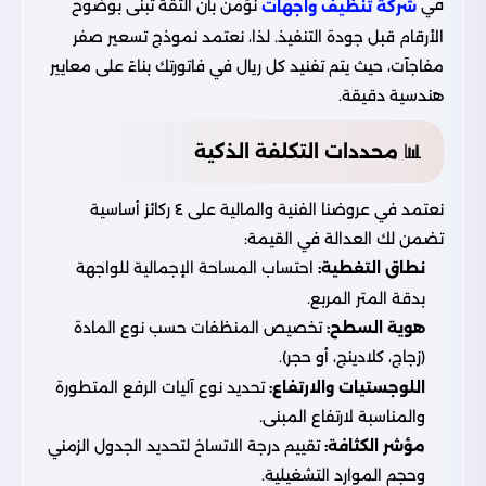
في
نؤمن بأن الثقة تُبنى بوضوح
شركة تنظيف واجهات
الأرقام قبل جودة التنفيذ. لذا، نعتمد نموذج تسعير صفر
مفاجآت، حيث يتم تفنيد كل ريال في فاتورتك بناءً على معايير
هندسية دقيقة.
📊 محددات التكلفة الذكية
نعتمد في عروضنا الفنية والمالية على ٤ ركائز أساسية
تضمن لك العدالة في القيمة:
نطاق التغطية:
احتساب المساحة الإجمالية للواجهة
بدقة المتر المربع.
هوية السطح:
تخصيص المنظفات حسب نوع المادة
(زجاج، كلادينج، أو حجر).
اللوجستيات والارتفاع:
تحديد نوع آليات الرفع المتطورة
والمناسبة لارتفاع المبنى.
مؤشر الكثافة:
تقييم درجة الاتساخ لتحديد الجدول الزمني
وحجم الموارد التشغيلية.