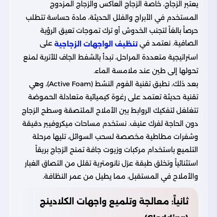
يعتبر الزجاج، خاصة الزجاج العاكس والزجاج المزدوج
المستخدم في الأبراج والفلل الحديثة، مادة حساسة تتطلب
حرصاً بالغاً لتجنب الخدوش أو ترك تموجات تعيق الرؤية
الصافية. نعتمد في
على
تنظيف الواجهات الزجاجية
استراتيجية متعددة المراحل، تبدأ بالشفط الجاف للأتربة لمنع
تحولها إلى طين عند ملامسة الماء.
بعد ذلك، نطبق تقنية الفوم النشط (Active Foam)، وهي
تقنية حديثة تعتمد على رغوة كيميائية متعادلة الحموضة
تتغلغل لتفكيك الروابط بين الأملاح الملتصقة وسطح الزجاج
دون الحاجة لفرك عنيف. نستخدم مساحات ميكروفيبر دقيقة
وشفرات مطاطية مخصصة لسحب السوائل، تليها مرحلة
التلميع باستخدام مركبات وزيوت جافة تمنح الزجاج بريقاً
استثنائياً وتخلق طبقة عزل نانومترية تقلل من التصاق الغبار
والأملاح في المستقبل، مما يطيل من عمر النظافة.
ثانياً: معالجة وتلميع واجهات الكلادينج