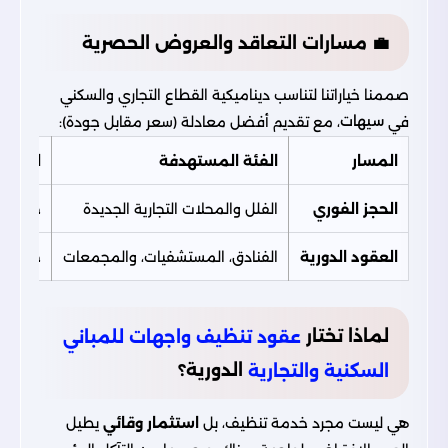
💼 مسارات التعاقد والعروض الحصرية
صممنا خياراتنا لتناسب ديناميكية القطاع التجاري والسكني
سيهات
في
، مع تقديم أفضل معادلة (سعر مقابل جودة):
المسار
الفئة المستهدفة
الميزة
الحجز الفوري
الفلل والمحلات التجارية الجديدة
خصومات
العقود الدورية
الفنادق، المستشفيات، والمجمعات
خطط (شه
لماذا تختار
عقود تنظيف واجهات للمباني
الدورية؟
السكنية والتجارية
هي ليست مجرد خدمة تنظيف، بل
استثمار وقائي
يطيل