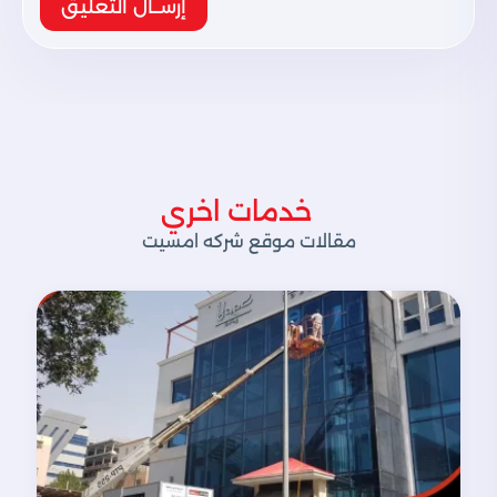
إرســال التعليق
خدمات اخري
مقالات موقع شركه امسيت