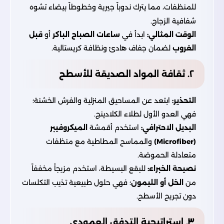
للمنظفات، مما يترك ندوباً جيرية وخطوطاً بيضاء تشوه
شفافية الزجاج.
الوقت المثالي:
ابدأ في
ساعات الصباح الباكر
أو
قبل
الغروب
لضمان جفاف هادئ ونظافة كريستالية.
٢. ثقافة المواد الصديقة للأسطح
التحذير:
ابتعد عن المساحيق المنزلية والفرش الخشنة؛
فهي العدو الأول لطلاء الكلادينج.
البديل الاحترافي:
استخدم أقمشة
الميكروفيبر
(Microfiber)
والمماسح المطاطية مع منظفات
متعادلة الحموضة.
نصيحة الخبراء:
للبقع البسيطة، استخدم مزيجاً مخففاً
من
الخل أو الليمون
؛ فهي حلول طبيعية تذيب التكلسات
دون تجريح الأسطح.
٣. استراتيجية التدفق العمودي