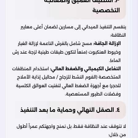
٣. التنظيف العميق والمعالجة
التخصصية
ينقسم التنفيذ الميداني إلى مسارين لضمان أعلى معايير
النظافة:
الإزالة الجافة:
مسح شامل بالفرش الناعمة لإزالة الغبار
وخيوط العنكبوت (منعاً لتكون طبقات طينية لزجة عند رش
الماء).
التفاعل الكيميائي والضغط العالي:
استخدام المنظفات
المتخصصة (الفوم النشط للزجاج / محاليل إذابة الأملاح
للحجر) مع أجهزة الضغط العالي لتفتيت العوالق الكلسية
وفضلات الطيور المستعصية.
٤. الصقل النهائي وحماية ما بعد التنفيذ
لا نتوقف عند النظافة فقط، بل نمنح واجهتكم عمراً أطول
من خلال: