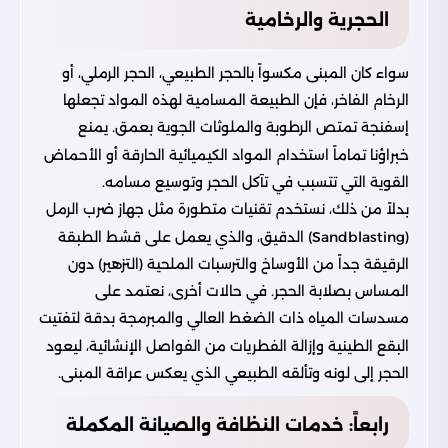
الحجرية والرخامية
سواء كان المبنى مكسواً بالحجر الطبيعي، الحجر الرملي، أو
الرخام الفاخر، فإن الطبيعة المسامية لهذه المواد تجعلها
إسفنجة تمتص الرطوبة والملوثات الجوية بعمق. يمنع
خبراؤنا تماماً استخدام المواد الكيميائية الحارقة أو الأحماض
القوية التي تتسبب في تآكل الحجر وتوسيع مسامه.
بدلاً من ذلك، نستخدم تقنيات متطورة مثل جهاز ضرب الرمل
(Sandblasting) الدقيق، والذي يعمل على قشط الطبقة
الرقيقة جداً من الأوساخ والترسبات الملحية (التزهير) دون
المساس بصلابة الحجر. في حالات أخرى، نعتمد على
مسدسات المياه ذات الضغط العالي والمبرمجة بدقة لتفتيت
البقع الطينية وإزالة الفطريات من الفواصل الإنشائية، ليعود
الحجر إلى لونه وتألقه الطبيعي الذي يعكس عراقة المبنى.
رابعاً: خدمات النظافة والصيانة المكملة