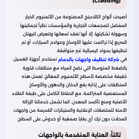
(Cladding)
أصبحت ألواح الكلادينج المصنوعة من الألمنيوم الخيار
المفضل للمجمعات التجارية والمؤسسات نظراً لجماليتها
وسهولة تشكيلها، إلا أنها تفقد لمعانها وتتعرض للبهتان
السريع إذا تراكمت عليها الأوساخ وعوادم السيارات، أو تم
تنظيفها بمواد كيميائية غير متوافقة.
في
نستخدم أجهزة الغسيل
شركة تنظيف واجهات بالدمام
بالضغط المتوسط التي تضخ المياه مع منظفات قلوية
خفيفة مخصصة لأسطح الألمنيوم المعالج. تعمل هذه
المنظفات على إذابة بقع الدخان والدهون والأوساخ
المستعصية المتراكمة، مع الحفاظ الكامل على طبقة الطلاء
الأصلية ومنع تأكسد المعدن. كما تشمل خدماتنا الإزالة
الآمنة للملصقات الإعلانية والستيكرات القديمة من واجهات
المحلات دون ترك أي بقايا صمغية أو خدوش على السطح.
ثالثاً: العناية المتقدمة بالواجهات