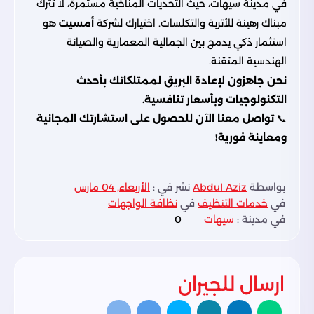
في مدينة سيهات، حيث التحديات المناخية مستمرة، لا تترك
مبناك رهينة للأتربة والتكلسات. اختيارك لشركة
أمسيت
هو
استثمار ذكي يدمج بين الجمالية المعمارية والصيانة
الهندسية المتقنة.
نحن جاهزون لإعادة البريق لممتلكاتك بأحدث
التكنولوجيات وبأسعار تنافسية.
📞
تواصل معنا الآن للحصول على استشارتك المجانية
ومعاينة فورية!
بواسطة
Abdul Aziz
نشر في :
الأربعاء, 04 مارس
في
خدمات التنظيف
في
نظافة الواجهات
في مدينة :
سيهات
0
ارسال للجيران