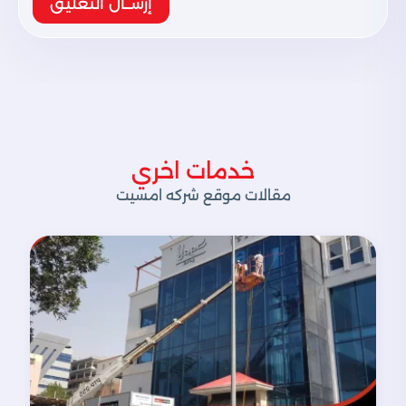
إرســال التعليق
خدمات اخري
مقالات موقع شركه امسيت