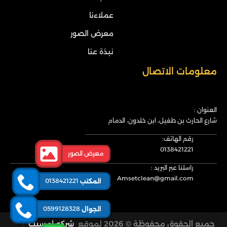
عملاءنا
معرض الصور
نبذة عنا
معلومات الاتصال
العنوان :
شارع الحارث بن طفيل، ابن خلدون، الدمام
رقم الهاتف:
0138421221
معرض الصور
راسلنا عبر البريد :
Amsetclean@gmail.com
0138421221
المكتب
0599128328
الجوال
جميع الحقوق محفوظة © 2026 لموقع
شركه امسيت