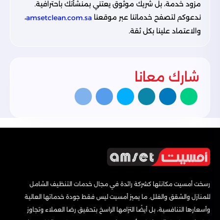
مزود خدمة، بل شريك موثوق يعتني بمنشأتك باحترافية.
ندعوكم لتصفح خدماتنا عبر موقعنا
،
amsetclean.com.sa
والاعتماد علينا بكل ثقة.
شارك معانا
رسخت أمسيت مكانتها كشركة رائدة في مجال خدمات التنظيف الشامل
للمنازل والشقق والفلل. ما يميز أمسيت ليس فقط جودة خدماتها العالية
وأسعارها التنافسية، بل أيضًا التزامها الراسخ بتحقيق رضا العملاء وتجاوز